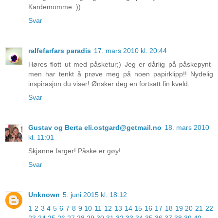
Kardemomme :))
Svar
ralfefarfars paradis
17. mars 2010 kl. 20:44
Høres flott ut med påsketur;) Jeg er dårlig på påskepynt-
men har tenkt å prøve meg på noen papirklipp!! Nydelig
inspirasjon du viser! Ønsker deg en fortsatt fin kveld.
Svar
Gustav og Berta eli.ostgard@getmail.no
18. mars 2010
kl. 11:01
Skjønne farger! Påske er gøy!
Svar
Unknown
5. juni 2015 kl. 18:12
1
2
3
4
5
6
7
8
9
10
11
12
13
14
15
16
17
18
19
20
21
22