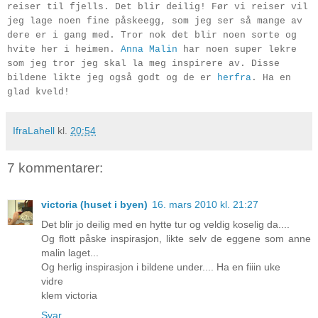
reiser til fjells. Det blir deilig! Før vi reiser vil
jeg lage noen fine påskeegg, som jeg ser så mange av
dere er i gang med. Tror nok det blir noen sorte og
hvite her i heimen.
Anna Malin
har noen super lekre
som jeg tror jeg skal la meg inspirere av. Disse
bildene likte jeg også godt og de er
herfra
. Ha en
glad kveld!
IfraLahell
kl.
20:54
7 kommentarer:
victoria (huset i byen)
16. mars 2010 kl. 21:27
Det blir jo deilig med en hytte tur og veldig koselig da....
Og flott påske inspirasjon, likte selv de eggene som anne
malin laget...
Og herlig inspirasjon i bildene under.... Ha en fiiin uke
vidre
klem victoria
Svar