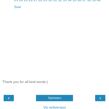
23
24
25
26
27
28
29
30
31
32
33
34
35
36
37
38
39
40
Svar
Thank you for all kind words:)
‹
›
Startsiden
Vis nettversjon